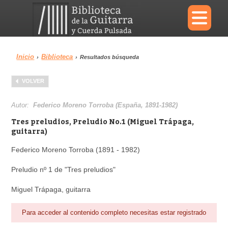
×
Inicio
Biblioteca
›
›
Resultados búsqueda
Menu
VOLVER
Biblioteca
Diccionario
Autor:
Federico Moreno Torroba (España, 1891-1982)
Tres preludios, Preludio No.1 (Miguel Trápaga,
guitarra)
Federico Moreno Torroba (1891 - 1982)
Área personal
Reproductor
Preludio nº 1 de "Tres preludios"
Miguel Trápaga, guitarra
Para acceder al contenido completo necesitas estar registrado