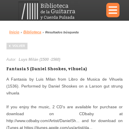
×
Inicio
Biblioteca
›
›
Resultados búsqueda
Menu
VOLVER
Biblioteca
Diccionario
Autor:
Luys Milán (1500 -1560)
Fantasia 5 (Daniel Shoskes, vihuela)
A Fantasia by Luis Milan from Libro de Musica de Vihuela
(1536). Performed by Daniel Shoskes on a Larson gut strung
Área personal
Reproductor
vihuela
If you enjoy the music, 2 CD's are available for purchase or
download on CDbaby at
http://www.cdbaby.com/Artist/DanielSh... and for download on
iTunes at https://itunes.apple.com/us/artist/da...