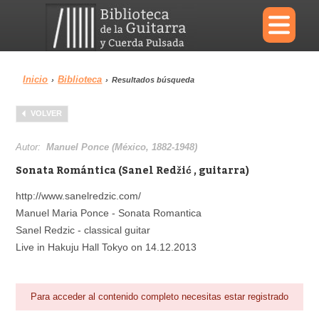
×
Inicio
Biblioteca
›
›
Resultados búsqueda
Menu
VOLVER
Biblioteca
Diccionario
Autor:
Manuel Ponce (México, 1882-1948)
Sonata Romántica (Sanel Redžić , guitarra)
http://www.sanelredzic.com/
Manuel Maria Ponce - Sonata Romantica
Área personal
Reproductor
Sanel Redzic - classical guitar
Live in Hakuju Hall Tokyo on 14.12.2013
Para acceder al contenido completo necesitas estar registrado