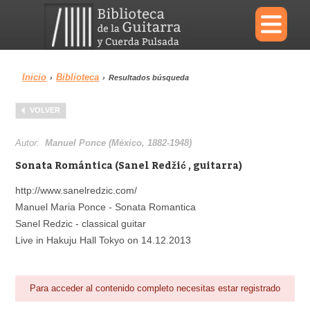
×
Inicio
Biblioteca
›
›
Resultados búsqueda
Menu
VOLVER
Biblioteca
Diccionario
Autor:
Manuel Ponce (México, 1882-1948)
Sonata Romántica (Sanel Redžić , guitarra)
http://www.sanelredzic.com/
Manuel Maria Ponce - Sonata Romantica
Área personal
Reproductor
Sanel Redzic - classical guitar
Live in Hakuju Hall Tokyo on 14.12.2013
Para acceder al contenido completo necesitas estar registrado