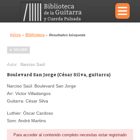
×
Inicio
Biblioteca
›
›
Resultados búsqueda
Menu
VOLVER
Biblioteca
Diccionario
Autor:
Narciso Saúl
Boulevard San Jorge (César Silva, guitarra)
Narciso Saúl: Boulevard San Jorge
Arr: Victor Villadangos
Área personal
Reproductor
Guitarra: César Silva
Luthier: Óscar Cardoso
Som: André Martins
Para acceder al contenido completo necesitas estar registrado