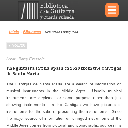
×
Inicio
Biblioteca
›
›
Resultados búsqueda
Menu
VOLVER
Biblioteca
Diccionario
Autor:
Barry Eversole
The guitarra latina.Spain ca 1620 from the Cantigas
de Santa María
The Cantigas de Santa Maria are a wealth of information on
Área personal
Reproductor
musical instruments in the Middle Ages. Usually musical
instruments are depicted for some purpose other than just
showing instruments. In the Cantigas we have pictures of
instruments for the sake of presenting the instruments. Since
the major source of information on stringed instruments of the
Middle Ages comes from pictorial and iconagraphic sources it is