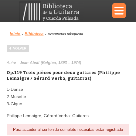
×
Inicio
Biblioteca
›
›
Resultados búsqueda
Menu
VOLVER
Biblioteca
Diccionario
Autor:
Jean Absil (Belgica, 1893 – 1974)
Op.119 Trois pièces pour deux guitares (Philippe
Lemaigre / Gérard Verba, guitarras)
1-Danse
Área personal
Reproductor
2-Musette
3-Gigue
Philippe Lemaigre, Gérard Verba: Guitares
Para acceder al contenido completo necesitas estar registrado