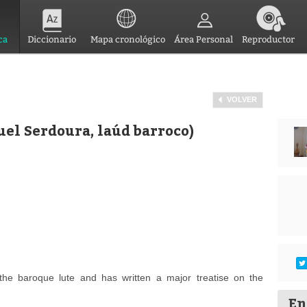
ca
Diccionario
Mapa cronológico
Área Personal
Reproductor
VOLVER
el Serdoura, laúd barroco)
he baroque lute and has written a major treatise on the
En