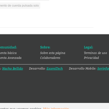
umento de cuerda pulsada solo
omunidad:
Sobre:
Legal:
enta básica
Sobre esta página
Terminos de uso
enta Avanzada
Colaboradores
Privacidad
a:
Nacho Bellido
Desarrollo:
EsceniTech
Desarrollo Mobile:
Serinfo
 aceptas que usemos cookies.
Más información