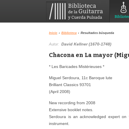
Bibliote
Inicio
›
Biblioteca
›
Resultados búsqueda
David Kellner (1670-1748)
Autor:
Chacona en La mayor (Migu
* Les Baricades Mistérieuses *
Miguel Serdoura, 11c Baroque lute
Brilliant Classics 93701
(April 2008)
New recording from 2008
Extensive booklet notes.
Serdoura is an acknowledged expert on t
instrument.