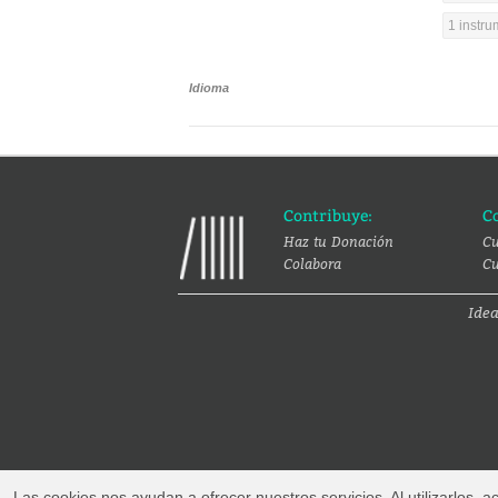
1 instr
Idioma
Contribuye:
C
Haz tu Donación
Cu
Colabora
Cu
Ide
Las cookies nos ayudan a ofrecer nuestros servicios. Al utilizarlos,