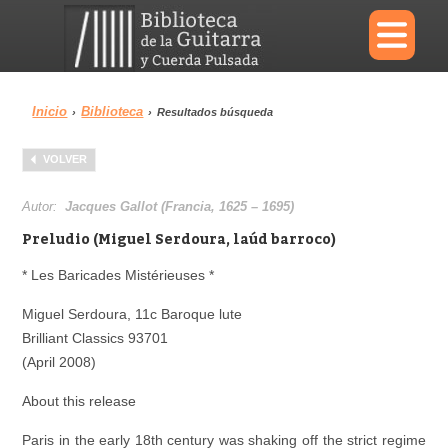
×
Inicio
Biblioteca
›
›
Resultados búsqueda
Menu
VOLVER
Biblioteca
Diccionario
Autor:
Jacques Gallot (Francia, 1625 – 1695)
Preludio (Miguel Serdoura, laúd barroco)
* Les Baricades Mistérieuses *
Área personal
Reproductor
Miguel Serdoura, 11c Baroque lute
Brilliant Classics 93701
(April 2008)
About this release
Paris in the early 18th century was shaking off the strict regime