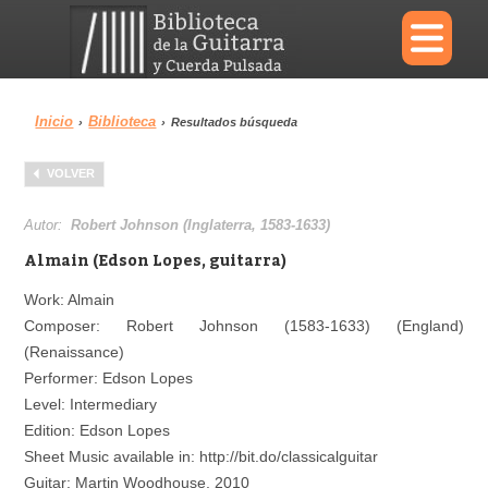
×
Inicio
Biblioteca
›
›
Resultados búsqueda
Menu
VOLVER
Biblioteca
Diccionario
Autor:
Robert Johnson (Inglaterra, 1583-1633)
Almain (Edson Lopes, guitarra)
Work: Almain
Composer: Robert Johnson (1583-1633) (England)
Área personal
Reproductor
(Renaissance)
Performer: Edson Lopes
Level: Intermediary
Edition: Edson Lopes
Sheet Music available in: http://bit.do/classicalguitar
Guitar: Martin Woodhouse, 2010