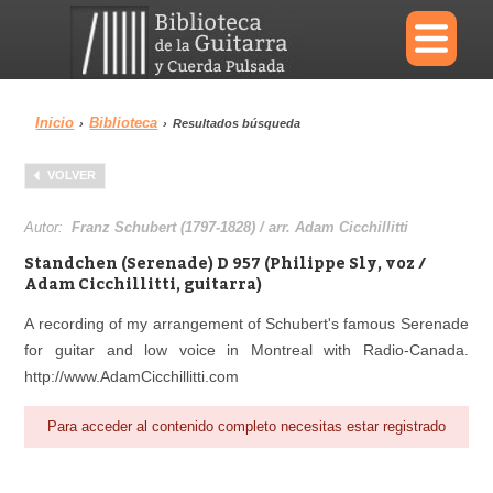
×
Inicio
Biblioteca
›
›
Resultados búsqueda
Menu
VOLVER
Biblioteca
Diccionario
Autor:
Franz Schubert (1797-1828) / arr. Adam Cicchillitti
Standchen (Serenade) D 957 (Philippe Sly, voz /
Adam Cicchillitti, guitarra)
A recording of my arrangement of Schubert's famous Serenade
Área personal
Reproductor
for guitar and low voice in Montreal with Radio-Canada.
http://www.AdamCicchillitti.com
Para acceder al contenido completo necesitas estar registrado