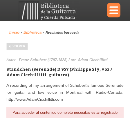
×
Inicio
Biblioteca
›
›
Resultados búsqueda
Menu
VOLVER
Biblioteca
Diccionario
Autor:
Franz Schubert (1797-1828) / arr. Adam Cicchillitti
Standchen (Serenade) D 957 (Philippe Sly, voz /
Adam Cicchillitti, guitarra)
A recording of my arrangement of Schubert's famous Serenade
Área personal
Reproductor
for guitar and low voice in Montreal with Radio-Canada.
http://www.AdamCicchillitti.com
Para acceder al contenido completo necesitas estar registrado