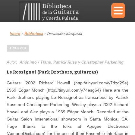
×
Inicio
Biblioteca
›
›
Resultados búsqueda
Menu
VOLVER
Biblioteca
Diccionario
Autor:
Anónimo / Trans. Patrick Russ y Christopher Parkening
Le Rossignol (Park Brothers, guitarras)
Guitars: 2002 Richard Howell (http://tinyurl.com/y7dzg29e)
1969 Edgar Monch (http://tinyurl.com/y74esg64) Here are the
Área personal
Reproductor
Park Brothers playing Le Rossignol as transcribed by Patrick
Russ and Christopher Parkening. Wesley plays a 2002 Richard
Howell and Alex plays a 1969 Edgar Monch. Recorded at the
Guitar Salon International showroom in Santa Monica, CA.
Huge thanks to the folks at Apogee Electronics
(ApogeeDigital.com) for the use of their Ensemble interface in