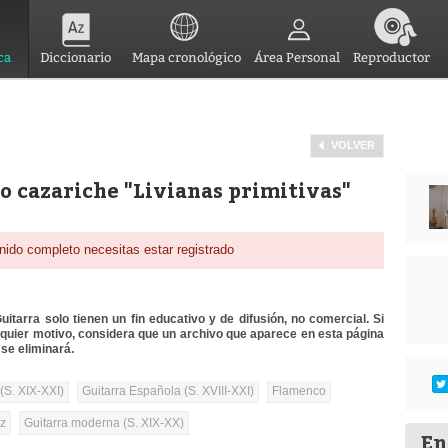
ca
Diccionario
Mapa cronológico
Área Personal
Reproductor
VOLVER
o cazariche "Livianas primitivas"
nido completo necesitas estar registrado
itarra solo tienen un fin educativo y de difusión, no comercial. Si
lquier motivo, considera que un archivo que aparece en esta página
se eliminará.
(S. XIX-XXI)
Guitarra Española (S. XVIII-XXI)
Flamenco
oz
Guitarra moderna (S. XIX-XX)
En