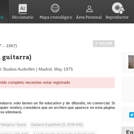
ca
Diccionario
Mapa cronológico
Área Personal
Reproductor
VOLVER
7 – 1967)
 guitarra)
 Studios Audiofilm | Madrid, May 1975
nido completo necesitas estar registrado
itarra solo tienen un fin educativo y de difusión, no comercial. Si
lquier motivo, considera que un archivo que aparece en esta página
se eliminará.
/ Belgica / Suiza
Guitarra Española (S. XVIII-XXI)
En