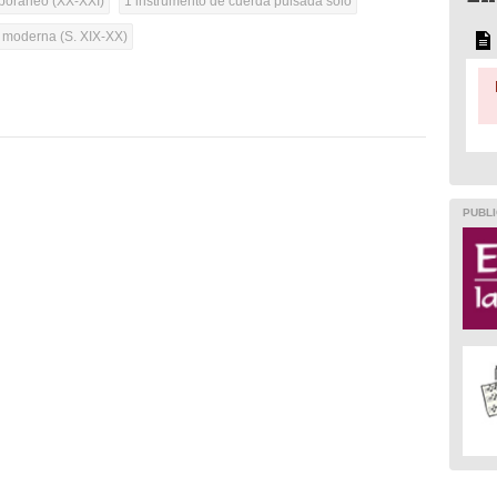
oráneo (XX-XXI)
1 instrumento de cuerda pulsada solo
a moderna (S. XIX-XX)
PUBLI