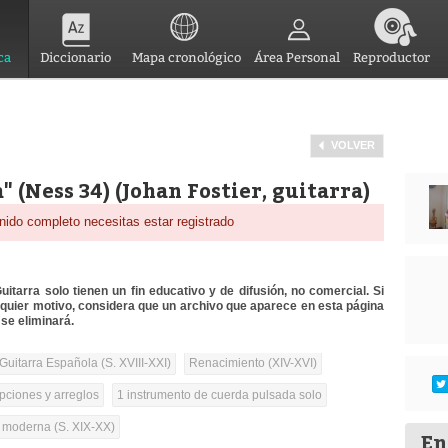
ca
Diccionario
Mapa cronológico
Área Personal
Reproductor
VOLVER
 (Ness 34) (Johan Fostier, guitarra)
nido completo necesitas estar registrado
itarra solo tienen un fin educativo y de difusión, no comercial. Si
lquier motivo, considera que un archivo que aparece en esta página
se eliminará.
Guitarra Española (S. XVIII-XXI)
Renacimiento (XIV-XVI)
pciones y arreglos
1 instrumento de cuerda pulsada solo
a moderna (S. XIX-XX)
En