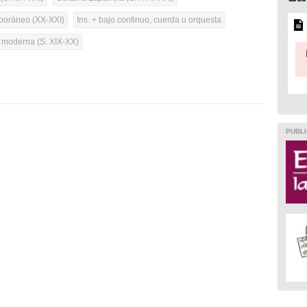
oráneo (XX-XXI)
Ins. + bajo continuo, cuerda u orquesta
a moderna (S. XIX-XX)
PUBLI