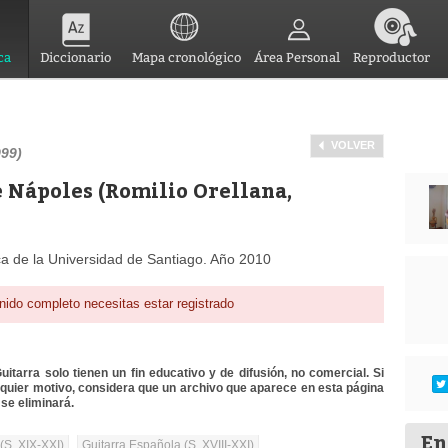
ca
Diccionario
Mapa cronológico
Área Personal
Reproductor
VOLVER
999)
e Nápoles (Romilio Orellana,
ca de la Universidad de Santiago. Año 2010
nido completo necesitas estar registrado
itarra solo tienen un fin educativo y de difusión, no comercial. Si
lquier motivo, considera que un archivo que aparece en esta página
se eliminará.
En
(S. XIX-XXI)
Guitarra Española (S. XVIII-XXI)