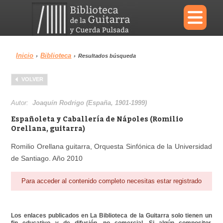
×
Inicio
Biblioteca
›
›
Resultados búsqueda
Menu
VOLVER
Biblioteca
Diccionario
Autor:
Joaquín Rodrigo (España, 1901-1999)
Españoleta y Caballería de Nápoles (Romilio
Orellana, guitarra)
Romilio Orellana guitarra, Orquesta Sinfónica de la Universidad
Área personal
Reproductor
de Santiago. Año 2010
Para acceder al contenido completo necesitas estar registrado
Los enlaces publicados en La Biblioteca de la Guitarra solo tienen un
fin educativo y de difusión, no comercial. Si algún compositor,