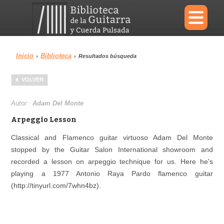
×
Inicio
Biblioteca
›
›
Resultados búsqueda
Menu
VOLVER
Biblioteca
Diccionario
Autor:
Adam Del Monte
Arpeggio Lesson
Classical and Flamenco guitar virtuoso Adam Del Monte
stopped by the Guitar Salon International showroom and
Área personal
Reproductor
recorded a lesson on arpeggio technique for us. Here he's
playing a 1977 Antonio Raya Pardo flamenco guitar
(http://tinyurl.com/7whn4bz).