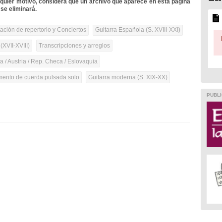
lquier motivo, considera que un archivo que aparece en esta página
se eliminará.
tación de repertorio y Conciertos
Guitarra Española (S. XVIII-XXI)
(XVII-XVIII)
Transcripciones y arreglos
 / Austria / Rep. Checa / Eslovaquia
umento de cuerda pulsada solo
Guitarra moderna (S. XIX-XX)
PUBLI