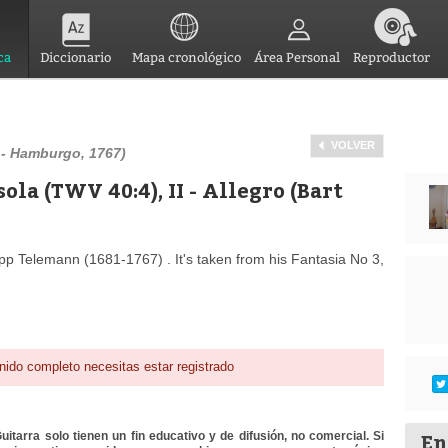
ca
Diccionario
Mapa cronológico
Área Personal
Reproductor
VOLVER
1- Hamburgo, 1767)
sola (TWV 40:4), II - Allegro (Bart
ipp Telemann (1681-1767) . It's taken from his Fantasia No 3,
nido completo necesitas estar registrado
En
itarra solo tienen un fin educativo y de difusión, no comercial. Si