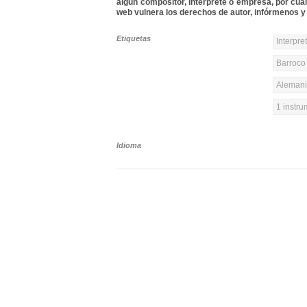
algún compositor, intérprete o empresa, por cua
web vulnera los derechos de autor, infórmenos y 
Etiquetas
Interpre
Barroco 
Alemania
1 instr
Idioma