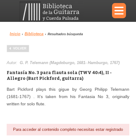
×
Inicio
Biblioteca
›
›
Resultados búsqueda
Menu
VOLVER
Biblioteca
Diccionario
Autor:
G. P. Telemann (Magdeburgo, 1681- Hamburgo, 1767)
Fantasía No. 3 para flauta sola (TWV 40:4), II -
Allegro (Bart Pickford, guitarra)
Bart Pickford plays this gigue by Georg Philipp Telemann
Área personal
Reproductor
(1681-1767) . It's taken from his Fantasia No 3, originally
written for solo flute.
Para acceder al contenido completo necesitas estar registrado