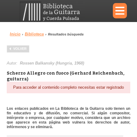
×
Inicio
Biblioteca
›
›
Resultados búsqueda
Menu
VOLVER
Biblioteca
Diccionario
Autor:
Rossen Balkansky (Hungria, 1968)
Scherzo Allegro con fuoco (Gerhard Reichenbach,
guitarra)
Para acceder al contenido completo necesitas estar registrado
Área personal
Reproductor
Los enlaces publicados en La Biblioteca de la Guitarra solo tienen un
fin educativo y de difusión, no comercial. Si algún compositor,
intérprete o empresa, por cualquier motivo, considera que un archivo
que aparece en esta página web vulnera los derechos de autor,
infórmenos y se eliminará.