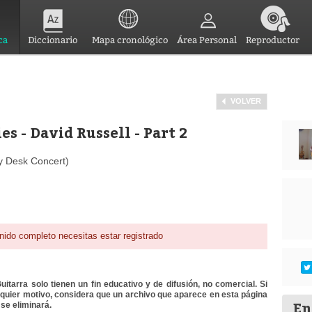
ca
Diccionario
Mapa cronológico
Área Personal
Reproductor
VOLVER
s - David Russell - Part 2
ny Desk Concert)
nido completo necesitas estar registrado
itarra solo tienen un fin educativo y de difusión, no comercial. Si
lquier motivo, considera que un archivo que aparece en esta página
En
se eliminará.