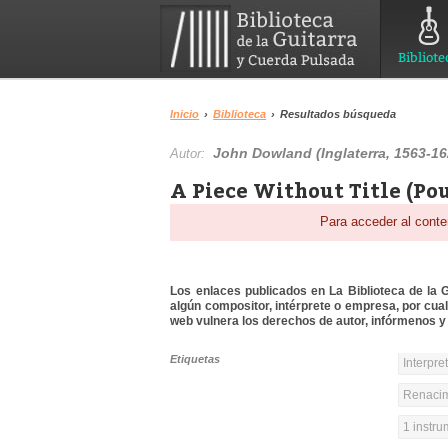
Bibliote
Inicio
›
Biblioteca
›
Resultados búsqueda
John Dowland (Inglaterra, 1563-16
Autor:
A Piece Without Title (Pou
Para acceder al conte
Los enlaces publicados en La Biblioteca de la Gu
algún compositor, intérprete o empresa, por cua
web vulnera los derechos de autor, infórmenos y 
Etiquetas
Interpre
Renacim
1 instr