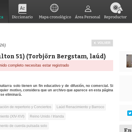
ca
Diccionario
Mapa cronológico
Área Personal
Reproductor
VOLVER
26)
lton 51) (Torbjörn Bergstam, laúd)
nido completo necesitas estar registrado
itarra solo tienen un fin educativo y de difusión, no comercial. Si
lquier motivo, considera que un archivo que aparece en esta página
se eliminará.
tación de repertorio y Conciertos
Laúd Renacimiento y Barroco
iento (XIV-XVI)
Reino Unido / Irlanda
umento de cuerda pulsada solo
En