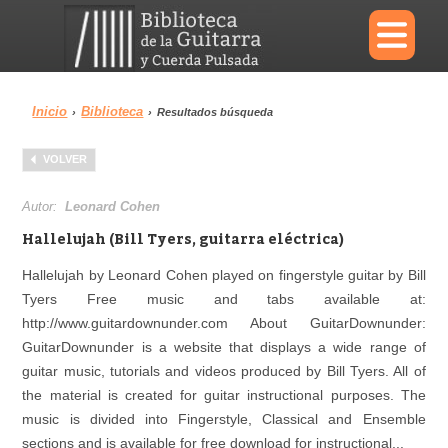
×
Inicio
Biblioteca
›
›
Resultados búsqueda
Menu
VOLVER
Biblioteca
Diccionario
Autor:
Leonard Cohen
Hallelujah (Bill Tyers, guitarra eléctrica)
Hallelujah by Leonard Cohen played on fingerstyle guitar by Bill
Tyers Free music and tabs available at:
Área personal
Reproductor
http://www.guitardownunder.com About GuitarDownunder:
GuitarDownunder is a website that displays a wide range of
guitar music, tutorials and videos produced by Bill Tyers. All of
the material is created for guitar instructional purposes. The
music is divided into Fingerstyle, Classical and Ensemble
sections and is available for free download for instructional...