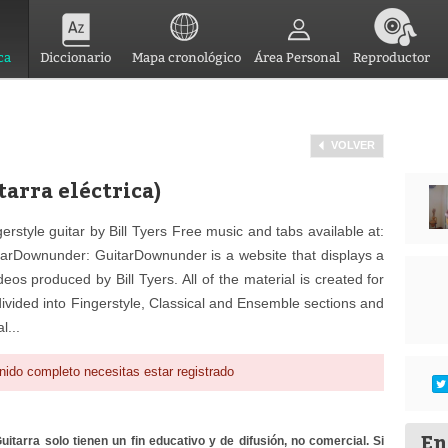
ca
Diccionario
Mapa cronológico
Área Personal
Reproductor
VOLVER
tarra eléctrica)
rstyle guitar by Bill Tyers Free music and tabs available at:
arDownunder: GuitarDownunder is a website that displays a
deos produced by Bill Tyers. All of the material is created for
divided into Fingerstyle, Classical and Ensemble sections and
l...
nido completo necesitas estar registrado
En
itarra solo tienen un fin educativo y de difusión, no comercial. Si