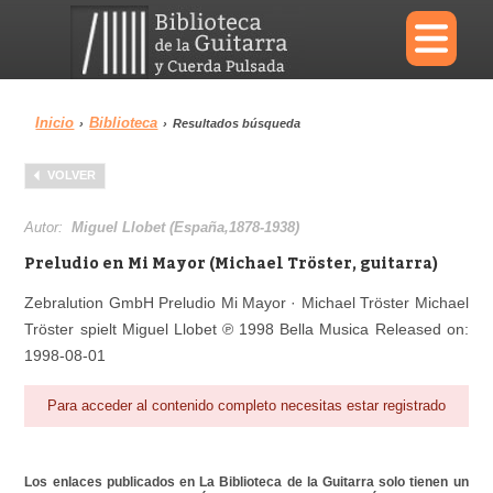
×
Inicio
Biblioteca
›
›
Resultados búsqueda
Menu
VOLVER
Biblioteca
Diccionario
Autor:
Miguel Llobet (España,1878-1938)
Preludio en Mi Mayor (Michael Tröster, guitarra)
Zebralution GmbH Preludio Mi Mayor · Michael Tröster Michael
Tröster spielt Miguel Llobet ℗ 1998 Bella Musica Released on:
Área personal
Reproductor
1998-08-01
Para acceder al contenido completo necesitas estar registrado
Los enlaces publicados en La Biblioteca de la Guitarra solo tienen un