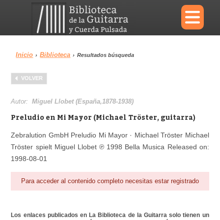
×
Inicio
Biblioteca
›
›
Resultados búsqueda
Menu
VOLVER
Biblioteca
Diccionario
Autor:
Miguel Llobet (España,1878-1938)
Preludio en Mi Mayor (Michael Tröster, guitarra)
Zebralution GmbH Preludio Mi Mayor · Michael Tröster Michael
Tröster spielt Miguel Llobet ℗ 1998 Bella Musica Released on:
Área personal
Reproductor
1998-08-01
Para acceder al contenido completo necesitas estar registrado
Los enlaces publicados en La Biblioteca de la Guitarra solo tienen un