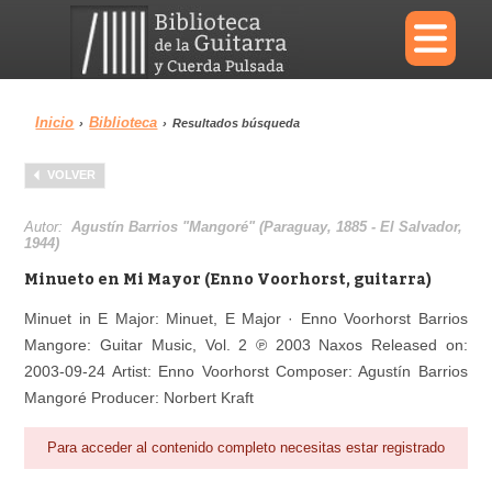
×
Inicio
Biblioteca
›
›
Resultados búsqueda
Menu
VOLVER
Biblioteca
Diccionario
Autor:
Agustín Barrios "Mangoré" (Paraguay, 1885 - El Salvador,
1944)
Minueto en Mi Mayor (Enno Voorhorst, guitarra)
Minuet in E Major: Minuet, E Major · Enno Voorhorst Barrios
Área personal
Reproductor
Mangore: Guitar Music, Vol. 2 ℗ 2003 Naxos Released on:
2003-09-24 Artist: Enno Voorhorst Composer: Agustín Barrios
Mangoré Producer: Norbert Kraft
Para acceder al contenido completo necesitas estar registrado