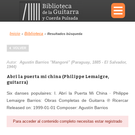
×
Inicio
Biblioteca
›
›
Resultados búsqueda
Menu
VOLVER
Biblioteca
Diccionario
Autor:
Agustín Barrios "Mangoré" (Paraguay, 1885 - El Salvador,
1944)
Abri la puerta mi china (Philippe Lemaigre,
guitarra)
Área personal
Reproductor
Six danses populaires: I. Abrí la Puerta Mi China · Philippe
Lemaigre Barrios: Obras Completas de Guitarra ℗ Ricercar
Released on: 1999-01-01 Composer: Agustín Barrios
Para acceder al contenido completo necesitas estar registrado