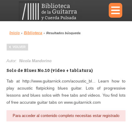
×
Inicio
Biblioteca
›
›
Resultados búsqueda
Menu
VOLVER
Biblioteca
Diccionario
Autor:
Nicola Mandorino
Solo de Blues No.10 (video + tablatura)
Tab at http://www.guitarnick.com/acoustic_bl... Learn how to
play acoustic flatpicking blues guitar. Lots of progressive
Área personal
Reproductor
lessons and blues solos with free tabs and videos. You find lots
of free accurate guitar tabs on www.guitarnick.com
Para acceder al contenido completo necesitas estar registrado