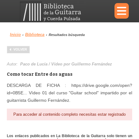
×
Inicio
Biblioteca
›
›
Resultados búsqueda
Menu
VOLVER
Biblioteca
Diccionario
Autor:
Paco de Lucía / Vídeo por Guillermo Fernández
Como tocar Entre dos aguas
DESCARGA DE FICHA : https://drive.google.com/open?
id=0B5E... Vídeo 01 del curso "Guitar school" impartido por el
Área personal
Reproductor
guitarrista Guillermo Fernández.
Para acceder al contenido completo necesitas estar registrado
Los enlaces publicados en La Biblioteca de la Guitarra solo tienen un