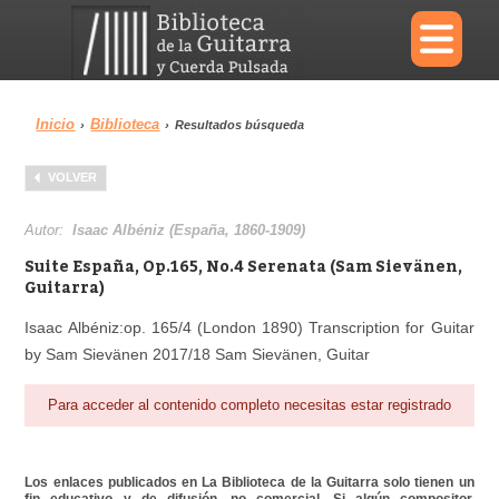
×
Inicio
Biblioteca
›
›
Resultados búsqueda
Menu
VOLVER
Biblioteca
Diccionario
Autor:
Isaac Albéniz (España, 1860-1909)
Suite España, Op.165, No.4 Serenata (Sam Sievänen,
Guitarra)
Isaac Albéniz:op. 165/4 (London 1890) Transcription for Guitar
Área personal
Reproductor
by Sam Sievänen 2017/18 Sam Sievänen, Guitar
Para acceder al contenido completo necesitas estar registrado
Los enlaces publicados en La Biblioteca de la Guitarra solo tienen un
fin educativo y de difusión, no comercial. Si algún compositor,