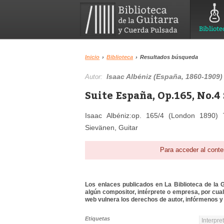
Bibliote
Inicio
›
Biblioteca
›
Resultados búsqueda
Isaac Albéniz (España, 1860-1909)
Autor:
Suite España, Op.165, No.4
Isaac Albéniz:op. 165/4 (London 1890)
Sievänen, Guitar
Para acceder al conte
Los enlaces publicados en La Biblioteca de la Gu
algún compositor, intérprete o empresa, por cua
web vulnera los derechos de autor, infórmenos y 
Etiquetas
Interpre