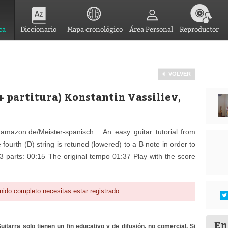
ca
Diccionario
Mapa cronológico
Área Personal
Reproductor
VOLVER
partitura) Konstantin Vassiliev,
mazon.de/Meister-spanisch... An easy guitar tutorial from
h (D) string is retuned (lowered) to a B note in order to
 3 parts: 00:15 The original tempo 01:37 Play with the score
nido completo necesitas estar registrado
En
itarra solo tienen un fin educativo y de difusión, no comercial. Si