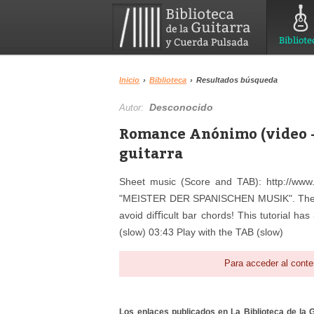
Bibliote
Inicio
›
Biblioteca
›
Resultados búsqueda
Desconocido
Autor:
Romance Anónimo (video + 
guitarra
Sheet music (Score and TAB): http://www.a
"MEISTER DER SPANISCHEN MUSIK". The fourt
avoid diﬃcult bar chords! This tutorial has
(slow) 03:43 Play with the TAB (slow)
Para acceder al conte
Los enlaces publicados en La Biblioteca de la Gu