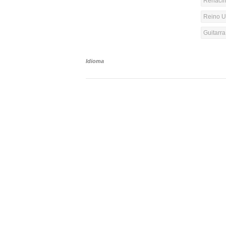
Renacim
Reino Un
Guitarr
Idioma