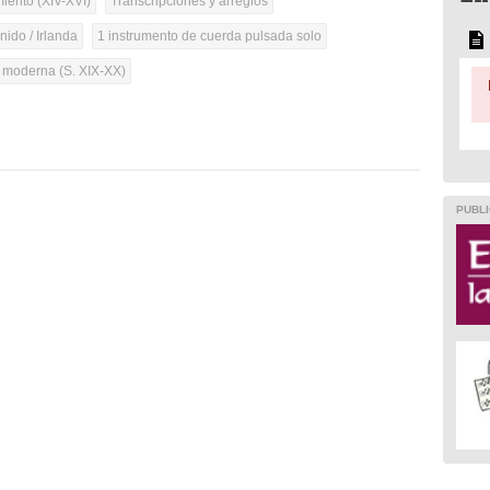
iento (XIV-XVI)
Transcripciones y arreglos
ido / Irlanda
1 instrumento de cuerda pulsada solo
a moderna (S. XIX-XX)
PUBLI