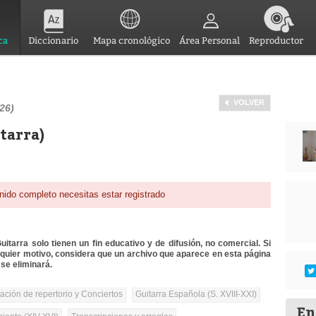
ca
Diccionario
Mapa cronológico
Área Personal
Reproductor
VOLVER
26)
tarra)
nido completo necesitas estar registrado
itarra solo tienen un fin educativo y de difusión, no comercial. Si
lquier motivo, considera que un archivo que aparece en esta página
se eliminará.
tación de repertorio y Conciertos
Guitarra Española (S. XVIII-XXI)
En