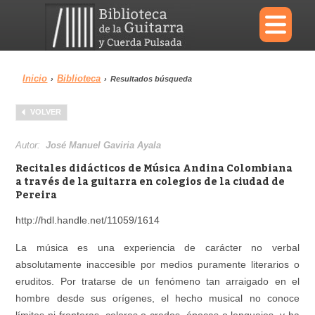
×
Inicio
Biblioteca
›
›
Resultados búsqueda
Menu
VOLVER
Biblioteca
Diccionario
Autor:
José Manuel Gaviria Ayala
Recitales didácticos de Música Andina Colombiana
a través de la guitarra en colegios de la ciudad de
Pereira
Área personal
Reproductor
http://hdl.handle.net/11059/1614
La música es una experiencia de carácter no verbal
absolutamente inaccesible por medios puramente literarios o
eruditos. Por tratarse de un fenómeno tan arraigado en el
hombre desde sus orígenes, el hecho musical no conoce