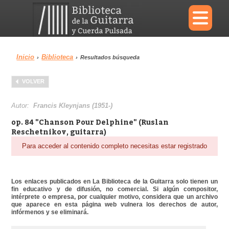
×
Inicio
Biblioteca
›
›
Resultados búsqueda
Menu
VOLVER
Biblioteca
Diccionario
Autor:
Francis Kleynjans (1951-)
op. 84 "Chanson Pour Delphine" (Ruslan
Reschetnikov, guitarra)
Para acceder al contenido completo necesitas estar registrado
Área personal
Reproductor
Los enlaces publicados en La Biblioteca de la Guitarra solo tienen un
fin educativo y de difusión, no comercial. Si algún compositor,
intérprete o empresa, por cualquier motivo, considera que un archivo
que aparece en esta página web vulnera los derechos de autor,
infórmenos y se eliminará.