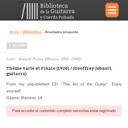
×
Inicio
Biblioteca
›
›
Resultados búsqueda
Menu
VOLVER
Biblioteca
Diccionario
Autor:
Manuel Ponce (México, 1882 -1948)
Thè­me varié et Fina­le (1926) / (Geoffrey Jubault,
guitarra)
From my unpublished CD: "The Art of the Guitar". Enjoy
Área personal
Reproductor
yourself.
Gitarre: Ramirez 1A
Para acceder al contenido completo necesitas estar registrado