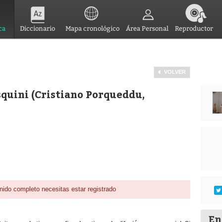
ca
Diccionario
Mapa cronológico
Área Personal
Reproductor
VOLVER
asquini (Cristiano Porqueddu,
nido completo necesitas estar registrado
En