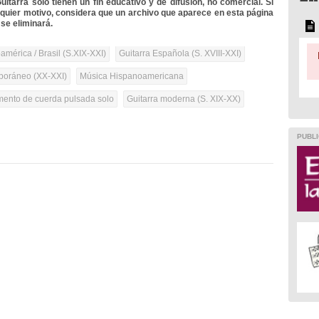
itarra solo tienen un fin educativo y de difusión, no comercial. Si
lquier motivo, considera que un archivo que aparece en esta página
se eliminará.
mérica / Brasil (S.XIX-XXI)
Guitarra Española (S. XVIII-XXI)
oráneo (XX-XXI)
Música Hispanoamericana
umento de cuerda pulsada solo
Guitarra moderna (S. XIX-XX)
PUBLI