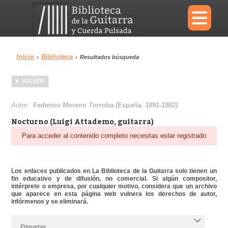
×
Inicio
Biblioteca
›
›
Resultados búsqueda
Menu
VOLVER
Biblioteca
Diccionario
Autor:
Federico Moreno Torroba (España, 1891-1982)
Nocturno (Luigi Attademo, guitarra)
Para acceder al contenido completo necesitas estar registrado
Área personal
Reproductor
Los enlaces publicados en La Biblioteca de la Guitarra solo tienen un
fin educativo y de difusión, no comercial. Si algún compositor,
intérprete o empresa, por cualquier motivo, considera que un archivo
que aparece en esta página web vulnera los derechos de autor,
infórmenos y se eliminará.
Etiquetas