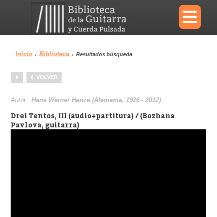
×
Inicio
Biblioteca
›
›
Resultados búsqueda
Menu
VOLVER
Biblioteca
Diccionario
Autor:
Hans Werner Henze (Alemania, 1926 - 2012)
Drei Tentos, III (audio+partitura) / (Bozhana
Pavlova, guitarra)
Área personal
Reproductor