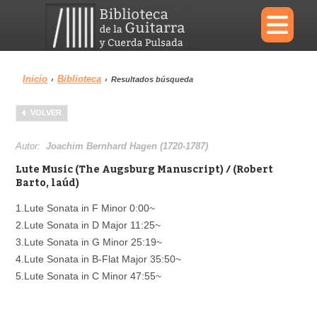
×
Inicio
Biblioteca
›
›
Resultados búsqueda
Menu
VOLVER
Biblioteca
Diccionario
Autor:
Joachim Bernhard Hagen (1720-1787)
Lute Music (The Augsburg Manuscript) / (Robert
Barto, laúd)
1.Lute Sonata in F Minor 0:00~
Área personal
Reproductor
2.Lute Sonata in D Major 11:25~
3.Lute Sonata in G Minor 25:19~
4.Lute Sonata in B-Flat Major 35:50~
5.Lute Sonata in C Minor 47:55~