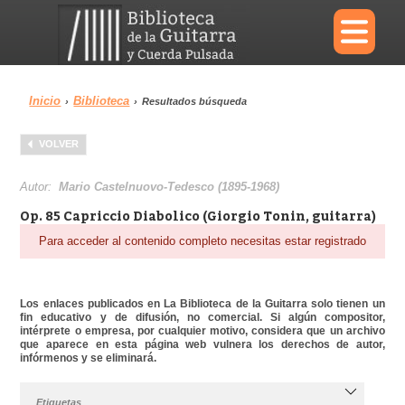
×
Inicio
Biblioteca
›
›
Resultados búsqueda
Menu
VOLVER
Biblioteca
Diccionario
Autor:
Mario Castelnuovo-Tedesco (1895-1968)
Op. 85 Capriccio Diabolico (Giorgio Tonin, guitarra)
Para acceder al contenido completo necesitas estar registrado
Área personal
Reproductor
Los enlaces publicados en La Biblioteca de la Guitarra solo tienen un
fin educativo y de difusión, no comercial. Si algún compositor,
intérprete o empresa, por cualquier motivo, considera que un archivo
que aparece en esta página web vulnera los derechos de autor,
infórmenos y se eliminará.
Etiquetas