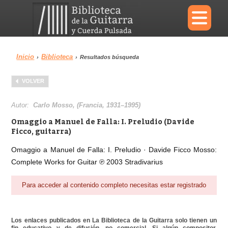
×
Inicio
Biblioteca
›
›
Resultados búsqueda
Menu
VOLVER
Biblioteca
Diccionario
Autor:
Carlo Mosso, (Francia, 1931–1995)
Omaggio a Manuel de Falla: I. Preludio (Davide
Ficco, guitarra)
Omaggio a Manuel de Falla: I. Preludio · Davide Ficco Mosso:
Área personal
Reproductor
Complete Works for Guitar ℗ 2003 Stradivarius
Para acceder al contenido completo necesitas estar registrado
Los enlaces publicados en La Biblioteca de la Guitarra solo tienen un
fin educativo y de difusión, no comercial. Si algún compositor,