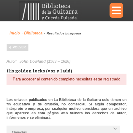
×
Inicio
Biblioteca
›
›
Resultados búsqueda
Menu
VOLVER
Biblioteca
Diccionario
Autor:
John Dowland (1563 – 1626)
His golden locks (voz y laúd)
Para acceder al contenido completo necesitas estar registrado
Área personal
Reproductor
Los enlaces publicados en La Biblioteca de la Guitarra solo tienen un
fin educativo y de difusión, no comercial. Si algún compositor,
intérprete o empresa, por cualquier motivo, considera que un archivo
que aparece en esta página web vulnera los derechos de autor,
infórmenos y se eliminará.
Etiquetas