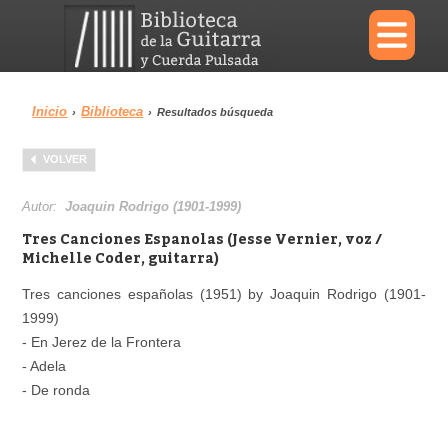
×
Inicio
Biblioteca
›
›
Resultados búsqueda
Menu
VOLVER
Biblioteca
Diccionario
Autor:
Joaquin Rodrigo (1901-1999)
Tres Canciones Espanolas (Jesse Vernier, voz /
Michelle Coder, guitarra)
Tres canciones españolas (1951) by Joaquin Rodrigo (1901-
Área personal
Reproductor
1999)
- En Jerez de la Frontera
- Adela
- De ronda