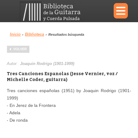
×
Inicio
Biblioteca
›
›
Resultados búsqueda
Menu
VOLVER
Biblioteca
Diccionario
Autor:
Joaquin Rodrigo (1901-1999)
Tres Canciones Espanolas (Jesse Vernier, voz /
Michelle Coder, guitarra)
Tres canciones españolas (1951) by Joaquin Rodrigo (1901-
Área personal
Reproductor
1999)
- En Jerez de la Frontera
- Adela
- De ronda