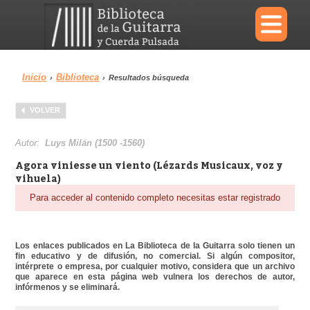
×
Inicio
Biblioteca
›
›
Resultados búsqueda
Menu
VOLVER
Biblioteca
Diccionario
Autor:
Luys Milán (1500 -1560)
Agora viniesse un viento (Lézards Musicaux, voz y
vihuela)
Para acceder al contenido completo necesitas estar registrado
Área personal
Reproductor
Los enlaces publicados en La Biblioteca de la Guitarra solo tienen un
fin educativo y de difusión, no comercial. Si algún compositor,
intérprete o empresa, por cualquier motivo, considera que un archivo
que aparece en esta página web vulnera los derechos de autor,
infórmenos y se eliminará.