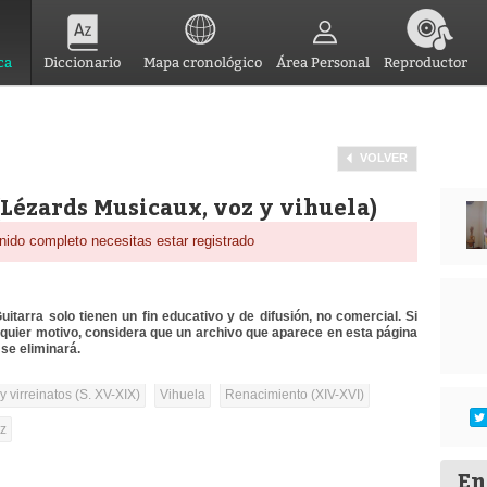
ca
Diccionario
Mapa cronológico
Área Personal
Reproductor
VOLVER
(Lézards Musicaux, voz y vihuela)
nido completo necesitas estar registrado
itarra solo tienen un fin educativo y de difusión, no comercial. Si
lquier motivo, considera que un archivo que aparece en esta página
se eliminará.
 virreinatos (S. XV-XIX)
Vihuela
Renacimiento (XIV-XVI)
oz
En